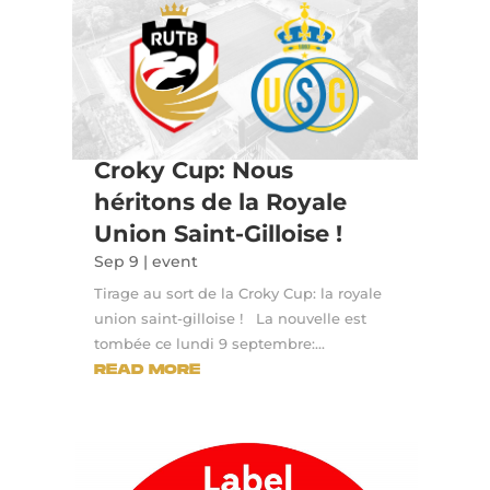
Croky Cup: Nous
héritons de la Royale
Union Saint-Gilloise !
Sep 9
|
event
Tirage au sort de la Croky Cup: la royale
union saint-gilloise ! La nouvelle est
tombée ce lundi 9 septembre:...
READ MORE