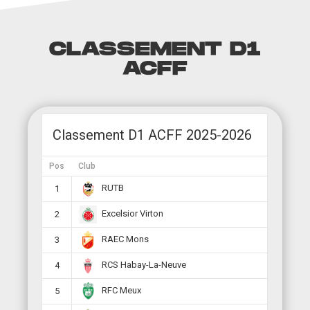
CLASSEMENT D1
ACFF
Classement D1 ACFF 2025-2026
Pos
Club
RUTB
1
Excelsior Virton
2
RAEC Mons
3
RCS Habay-La-Neuve
4
RFC Meux
5