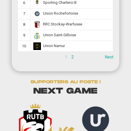
Sporting Charleroi B
6
Union Rochefortoise
7
RRC Stockay-Warfusee
8
Union Saint-Gilloise
9
Union Namur
10
1
2
Next
SUPPORTERS AU POSTE !
NEXT GAME