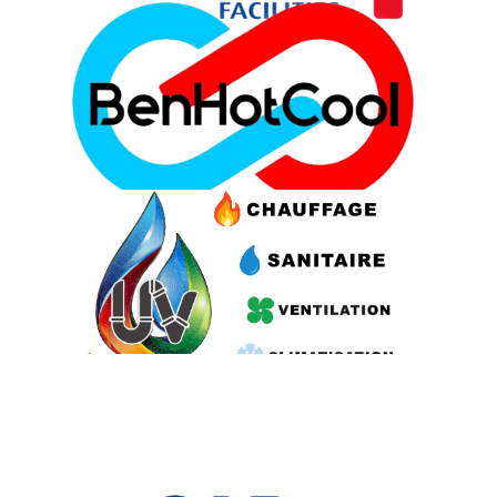
BenHotCool
EcoConcept