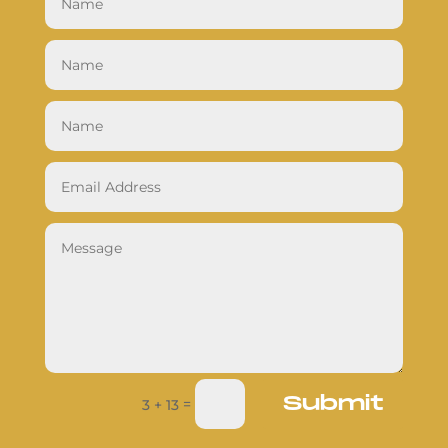
Submit
=
3 + 13