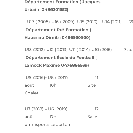
Département Formation ( Jacques
Urbain 0496201552)
U17 ( 2008)-U16 ( 2009) -U15 (2010) – U14 (2011)
26 
Département Pré-Formation (
Houssiau Dimitri 0486950930)
U13 (2012)-U12 ( 2013)-U11 ( 2014)-U10 (2015)
7 ao
Département École de Football (
Lamock Maxime 0476886539)
U9 (2016)- U8 ( 2017) 11
août 10h Site
Chalet
U7 (2018) – U6 (2019) 12
août 17h Salle
omnisports Leburton