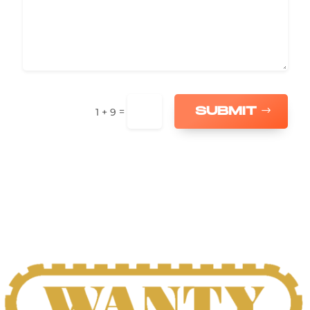
SUBMIT
=
1 + 9