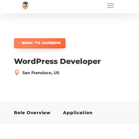
BACK TO CAREERS
WordPress Developer

San Fransisco, US
Role Overview
Application