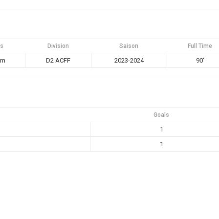
es
Division
Saison
Full Time
pm
D2 ACFF
2023-2024
90'
Goals
1
1