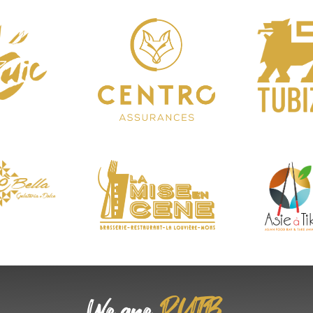
RUTB
We are